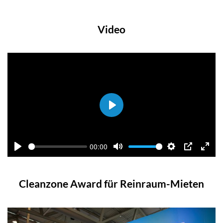
Video
Play
00:00
Play
Mute
Settings
PIP
Enter
fulls
Cleanzone Award für Reinraum-Mieten